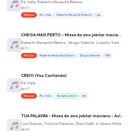
Pe. Irala, Roberto Mesquita Ribeiro
805
Música
Pe. Irala
Roberto Mesquita Ribeiro
+4
CHEGA MAIS PERTO - Missa do ano jubilar inaciano - Comunhão
Roberto Mesquita Ribeiro, Sérgio Valente, Luisinho Vieira, PC Bernardes, Lucas Bernardes, Francys Silvestrini
331
Música
Roberto Mesquita Ribeiro
Sérgio Valente
+10
CREIO (Vou Cantando)
Pe. Irala
497
Música
Pe. Irala
Tempo Comum
+3
TUA PALAVRA - Missa do ano jubilar inaciano - Aclamação ao evangelho
Luis Chacón, Victoria Palacios, Elisa Gatti, e Johnny Núñez, Teresita Morinigo Irala
486