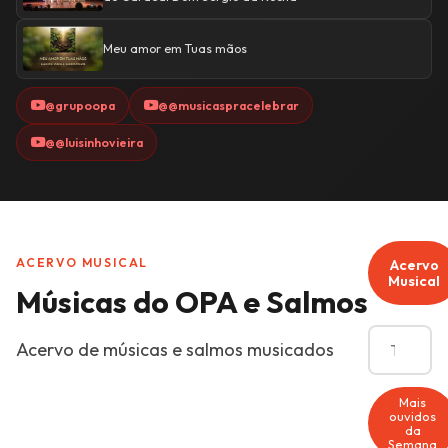
Meu amor em Tuas mãos
@grupoopa
@@musicaspracelebrar
@@luisinhovieira
ACERVO MUSICAL
Acervo
Musical
Músicas do OPA e Salmos
Acervo de músicas e salmos musicados
Mais
ouvidos
da
Semana