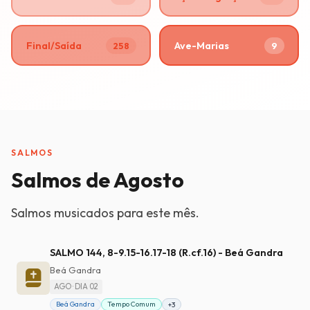
Final/Saída
Ave-Marias
258
9
SALMOS
Salmos de Agosto
Salmos musicados para este mês.
SALMO 144, 8-9.15-16.17-18 (R.cf.16) - Beá Gandra
Beá Gandra
AGO · DIA 02
Beá Gandra
Tempo Comum
+3