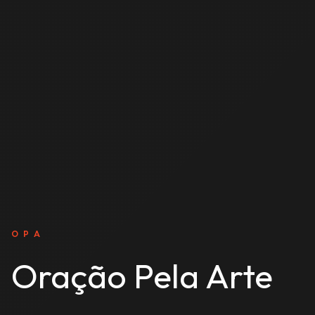
O P A
Oração Pela Arte
Explore músicas, vídeos e álbuns, reunidos em
um espaço feito para ouvir, assistir e renovar
o coração.