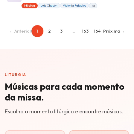
Música
Luis Chacón
Victoria Palacios
+8
← Anterior
1
2
3
…
163
164
Próxima →
LITURGIA
Músicas para cada momento
da missa.
Escolha o momento litúrgico e encontre músicas.