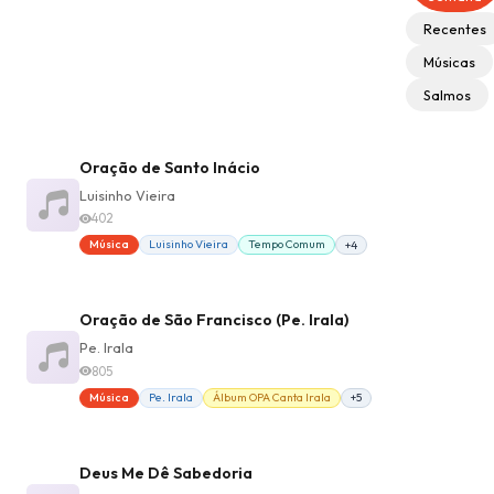
Recentes
Músicas
Salmos
Oração de Santo Inácio
Luisinho Vieira
402
Música
Luisinho Vieira
Tempo Comum
+4
Oração de São Francisco (Pe. Irala)
Pe. Irala
805
Música
Pe. Irala
Álbum OPA Canta Irala
+5
Deus Me Dê Sabedoria