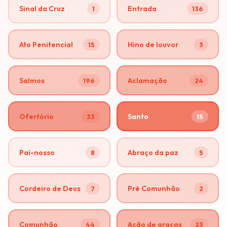
Sinal da Cruz
Entrada
1
136
Ato Penitencial
Hino de louvor
15
3
Salmos
Aclamação
196
24
Ofertório
Santo
33
15
Pai-nosso
Abraço da paz
8
5
Cordeiro de Deus
Pré Comunhão
7
2
Comunhão
Ação de graças
44
23