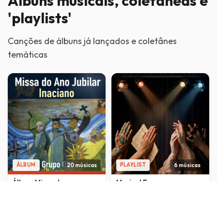
Álbuns musicais, coletâneas e
'playlists'
Canções de álbuns já lançados e coletânes
temáticas
20 músicas
6 músicas
ÁLBUM
PLAYLIST
Álbum Missa do ano
Musical Esperançar
jubilar inaciano