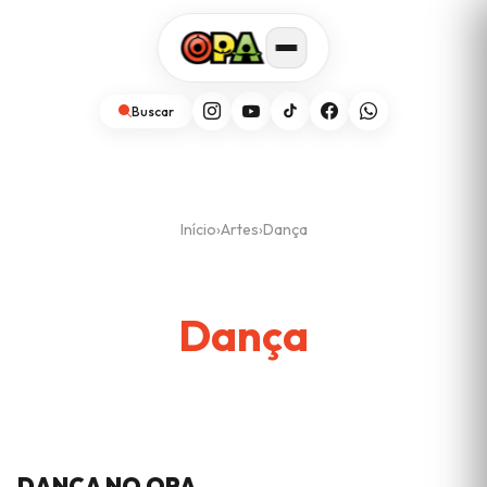
Buscar
Início
›
Artes
›
Dança
Dança
DANÇA NO OPA