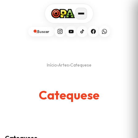
Buscar
Início
›
Artes
›
Catequese
Catequese
Catequese