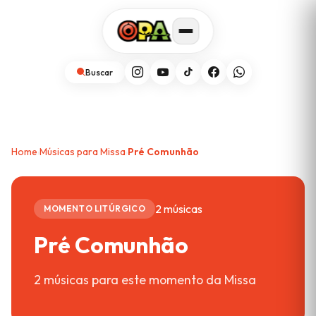
Buscar
Home
Músicas para Missa
Pré Comunhão
›
›
2 músicas
MOMENTO LITÚRGICO
Pré Comunhão
2 músicas para este momento da Missa