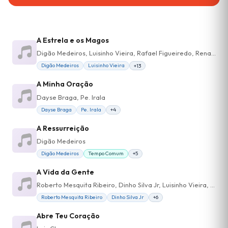
A Estrela e os Magos
Digão Medeiros, Luisinho Vieira, Rafael Figueiredo, Renato Alvarez, Leonardo Correia, Angela Correia, Ana Luisa Alvarez, Marcia Visconte, Rafael Ferrari, Dinho Silva Jr
Digão Medeiros
Luisinho Vieira
+13
A Minha Oração
Dayse Braga, Pe. Irala
Dayse Braga
Pe. Irala
+4
A Ressurreição
Digão Medeiros
Digão Medeiros
Tempo Comum
+5
A Vida da Gente
Roberto Mesquita Ribeiro, Dinho Silva Jr, Luisinho Vieira, Rodrigo Moraes
Roberto Mesquita Ribeiro
Dinho Silva Jr
+6
Abre Teu Coração