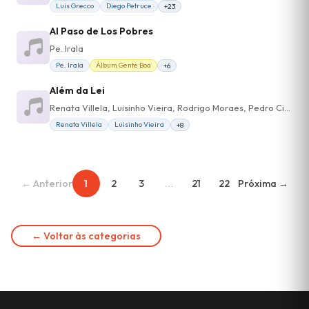
Luis Grecco
Diego Petruce
+23
Al Paso de Los Pobres
Pe. Irala
Pe. Irala
Álbum Gente Boa
+6
Além da Lei
Renata Villela, Luisinho Vieira, Rodrigo Moraes, Pedro Cintra, Lucas Lucas, Carlos (Dedé) Cintra
Renata Villela
Luisinho Vieira
+8
← Anterior
1
2
3
…
21
22
Próxima →
← Voltar às categorias