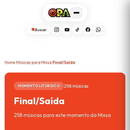
Buscar
Home
Músicas para Missa
Final/Saída
›
›
258 músicas
MOMENTO LITÚRGICO
Final/Saída
258 músicas para este momento da Missa