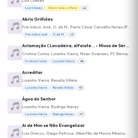
Luiz Chaves
Luiz Chaves
Álbum Valeu a Pena
+4
Abriu Grilhões
Frei Inácio José, O. de M., Paulo César Carvalho Nunes (Pepeu)
Frei Inácio José
O. de M.
+7
Aclamação ( Lavadeira, alfaiate... - Missa de Serviço - Entrada)
Cristina Cunha, Luisinho Vieira, Nizan Guanaes, PC Bernardes
Cristina Cunha
Luisinho Vieira
+8
Acreditar
Luisinho Vieira, Renata Villela
Luisinho Vieira
Renata Villela
+5
Água do Senhor
Luisinho Vieira, Rodrigo Naves
Luisinho Vieira
Rodrigo Naves
+7
Ai de Mim se Não Evangelizar
Luis Grecco, Diego Petruce, Albertão de Moura Ribeiro, Dinho Silva Jr, Luisinho Vieira, Pe. Irala, Water Junior, Wagner, Victor Yudi, Vania, Pe. Paulo Decoppi, JP, Edmilson, Dinha, Cleiton, Barbara Cristina, André Renato, João, Catarina Menezes