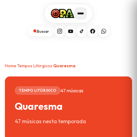
Buscar
Home
Tempos Litúrgicos
Quaresma
›
›
47 músicas
TEMPO LITÚRGICO
Quaresma
47 músicas nesta temporada