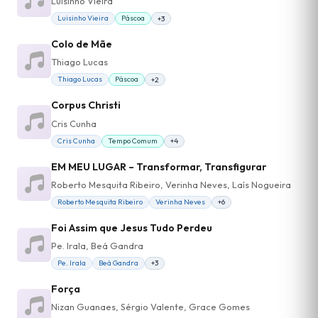
Luisinho Vieira
Luisinho Vieira
Páscoa
+3
Colo de Mãe
Thiago Lucas
Thiago Lucas
Páscoa
+2
Corpus Christi
Cris Cunha
Cris Cunha
Tempo Comum
+4
EM MEU LUGAR – Transformar, Transfigurar
Roberto Mesquita Ribeiro, Verinha Neves, Laís Nogueira
Roberto Mesquita Ribeiro
Verinha Neves
+6
Foi Assim que Jesus Tudo Perdeu
Pe. Irala, Beá Gandra
Pe. Irala
Beá Gandra
+3
Força
Nizan Guanaes, Sérgio Valente, Grace Gomes