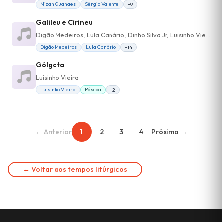
Nizan Guanaes
Sérgio Valente
+9
Galileu e Cirineu
Digão Medeiros, Lula Canário, Dinho Silva Jr, Luisinho Vieira, Paulo Bazan, Albertão de Moura Ribeiro, Henrique Gonçalves, Anna Victória Pandjarjian, Felipe Campos, Rafael Ferrari
Digão Medeiros
Lula Canário
+14
Gólgota
Luisinho Vieira
Luisinho Vieira
Páscoa
+2
← Anterior
1
2
3
4
Próxima →
← Voltar aos tempos litúrgicos